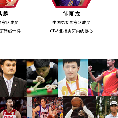
邹 雨 宸
杜伯
中国男篮国家队成员
CBA北控
CBA北控男篮内线核心
前CBA先行者